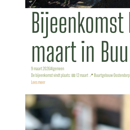
Bijeenkomst 
maart in Bu
9 maart 2026
Algemeen
De bijeenkomst vindt plaats: 📅 12 maart 📍 Buurtgebouw Oostendorp 
Lees meer