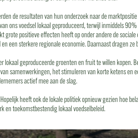
den de resultaten van hun onderzoek naar de marktpositie 
 van ons voedsel lokaal geproduceerd, terwijl inmiddels 90
rkt grote positieve effecten heeft op onder andere de socia
 en een sterkere regionale economie. Daarnaast dragen ze b
r lokaal geproduceerde groenten en fruit te willen kopen. B
n van samenwerkingen, het stimuleren van korte ketens en e
dernemers actief mee aan de slag.
opelijk heeft ook de lokale politiek opnieuw gezien hoe bela
k en toekomstbestendig lokaal voedselbeleid.