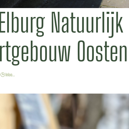
Elburg Natuurlijk
urtgebouw Oosten
🕒 Inloo...