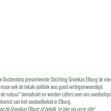
IJK DOEN – 
Oostendorp presenteerde Stichting Groeikas Elburg de nieuw
, maar ook de lokale politiek was goed vertegenwoordigd.
 de natuur” benadrukt en worden cijfers over ons voedselsys
oekomst van het voedselbeleid in Elburg.
 bij Groeikas Elburg of bekijk 'm hier via onze site!