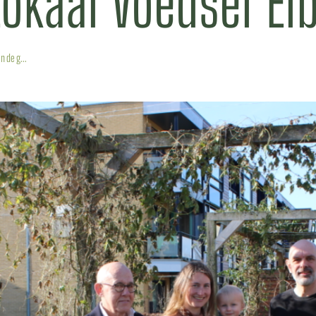
Lokaal Voedsel El
 de g...