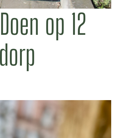
 Doen op 12
dorp